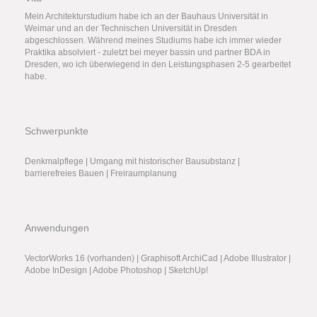
Mein Architekturstudium habe ich an der Bauhaus Universität in
Weimar und an der Technischen Universität in Dresden
abgeschlossen. Während meines Studiums habe ich immer wieder
Praktika absolviert - zuletzt bei meyer bassin und partner BDA in
Dresden, wo ich überwiegend in den Leistungsphasen 2-5 gearbeitet
habe.
Schwerpunkte
Denkmalpflege | Umgang mit historischer Bausubstanz |
barrierefreies Bauen | Freiraumplanung
Anwendungen
VectorWorks 16 (vorhanden) | Graphisoft ArchiCad | Adobe Illustrator |
Adobe InDesign | Adobe Photoshop | SketchUp!